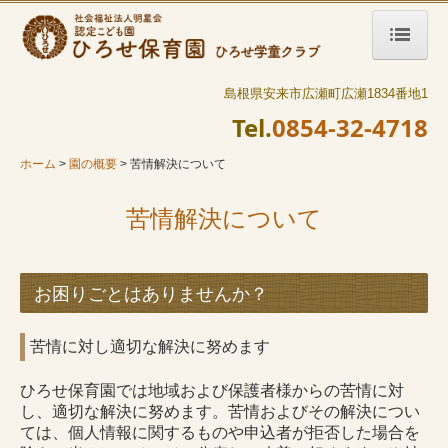
島根県安来市広瀬町広瀬1834番地1
ホーム
Tel.
0854-32-4718
園の概要
ホーム
園の概要
苦情解決について
情報公開
苦情解決について
苦情解決について
書類ダウンロード
お困りごとはありませんか？
保育の内容
園の一日と年間行事
苦情に対し適切な解決に努めます
給食・お弁当について
ひろせ保育園では地域および保護者様からの苦情に対
し、適切な解決に努めます。苦情およびその解決につい
ひろせ学童クラブ
ては、個人情報に関するものや申込者が拒否した場合を