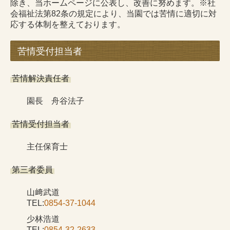
除き、当ホームページに公表し、改善に努めます。※社
お問合せ
会福祉法第82条の規定により、当園では苦情に適切に対
応する体制を整えております。
個人情報保護方針
苦情受付担当者
苦情解決責任者
園長 舟谷法子
苦情受付担当者
主任保育士
第三者委員
山﨑武道
TEL:
0854-37-1044
少林浩道
TEL:
0854-32-2633